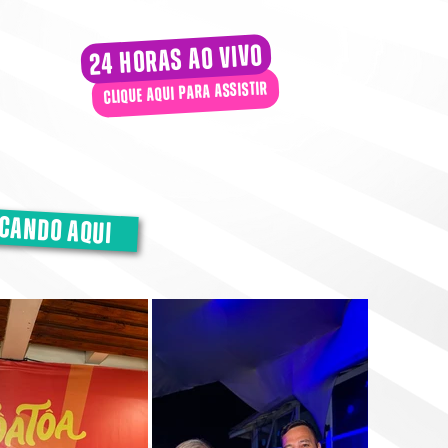
24 horas ao vivo
clique aqui para assistir
icando aqui