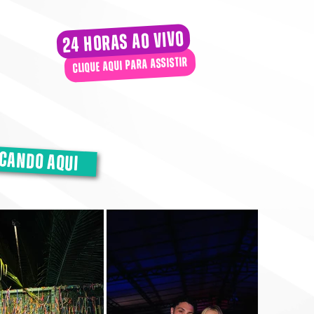
24 horas ao vivo
clique aqui para assistir
icando aqui