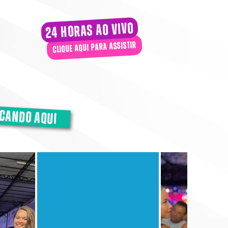
24 horas ao vivo
clique aqui para assistir
icando aqui